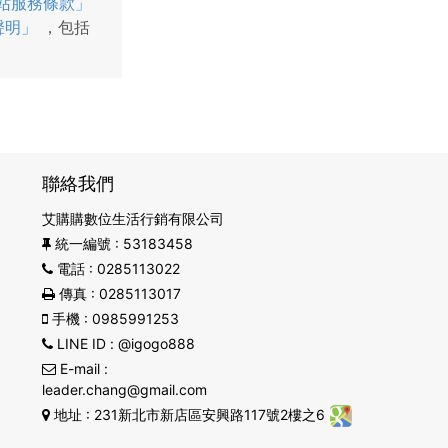
站服務條款」
聲明」
，包括
聯絡我們
艾購購數位生活行銷有限公司
統一編號
: 53183458
電話
: 0285113022
傳真
: 0285113017
手機
: 0985991253
LINE ID
: @igogo888
E-mail
:
leader.chang@gmail.com
地址
: 231新北市新店區安興路117號2樓之6