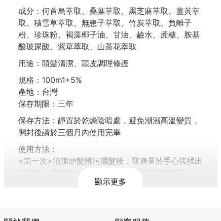
成分：何首烏萃取、桑葉萃取、黑芝麻萃取、薑黃萃
取、積雪草萃取、無患子萃取、竹炭萃取、負離子
粉、珍珠粉、褐藻椰子油、甘油、鹼水、蔗糖、胺基
酸玻尿酸、紫草萃取、山茶花萃取
用途：頭髮清潔、頭皮調理修護
規格：100m1+5%
產地：台灣
保存期限：三年
保存方法：靜置於乾燥陰暗處，避免潮濕高溫變質，
開封後請於三個月內使用完畢
使用方法：
<第一次>清潔頭髮髒污濕髮後，取適量於手心搓揉出
泡沫後、塗抹於頭皮及髮絲清潔後再以清水洗淨
顯示更多
<第二次>修護保養調理頭皮取5ml量按摩頭皮1-3分
鐘再用清水洗淨
注意事項：使用時頭皮有異常請立刻停止使用，如症