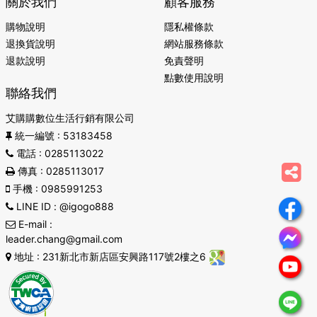
關於我們
顧客服務
狀未消除，建議立即詢皮膚科專業醫師
購物說明
隱私權條款
退換貨說明
網站服務條款
退款說明
免責聲明
商品規格
點數使用說明
聯絡我們
艾髮膏
調理頭皮 強壯髮根 滋潤毛髮 烏黑秀髮
艾購購數位生活行銷有限公司
採用何首烏等多種珍貴草本植物萃取精華，搭配生物
統一編號
: 53183458
科技將精華滲透到頭皮底層，達到頭皮深層清潔、調
電話
: 0285113022
理頭皮、強壯髮根、減少掉髮使頭髮烏黑亮麗。
傳真
: 0285113017
手機
: 0985991253
成分：何首烏萃取、桑葉萃取、黑芝麻萃取、薑黃萃
LINE ID
: @igogo888
取、積雪草萃取、無患子萃取、竹炭萃取、負離子
E-mail
粉、珍珠粉、褐藻椰子油、甘油、鹼水、蔗糖、胺基
:
leader.chang@gmail.com
酸玻尿酸、紫草萃取、山茶花萃取
地址
: 231新北市新店區安興路117號2樓之6
用途：頭髮清潔、頭皮調理修護
規格：100m1+5%
產地：台灣