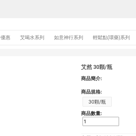
時優惠
艾喝水系列
如意神行系列
輕鬆點(環藥)系列
艾然 30顆/瓶
商品簡介:
商品規格:
30顆/瓶
商品數量: